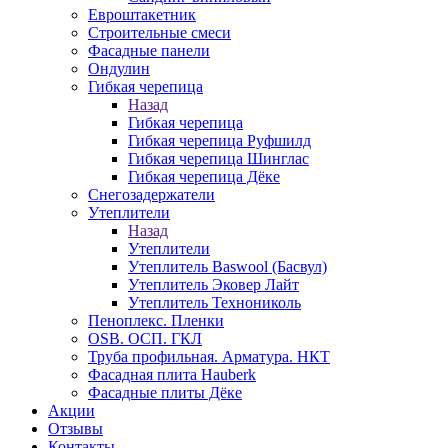
Евроштакетник
Строительные смеси
Фасадные панели
Ондулин
Гибкая черепица
Назад
Гибкая черепица
Гибкая черепица Руфшилд
Гибкая черепица Шинглас
Гибкая черепица Дёке
Снегозадержатели
Утеплители
Назад
Утеплители
Утеплитель Baswool (Басвул)
Утеплитель Эковер Лайт
Утеплитель Технониколь
Пеноплекс. Пленки
OSB. ОСП. ГКЛ
Труба профильная. Арматура. НКТ
Фасадная плита Hauberk
Фасадные плиты Дёке
Акции
Отзывы
Контакты