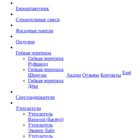
Евроштакетник
Строительные смеси
Фасадные панели
Ондулин
Гибкая черепица
Гибкая черепица
Руфшилд
Гибкая черепица
Ещё
Шинглас
Акции
Отзывы
Контакты
Гибкая черепица
Дёке
Снегозадержатели
Утеплители
Утеплитель
Baswool (Басвул)
Утеплитель
Эковер Лайт
Утеплитель