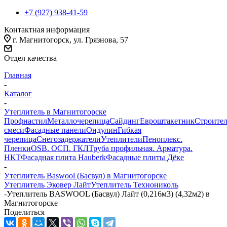
+7 (927) 938-41-59
Контактная информация
г. Магнитогорск, ул. Грязнова, 57
Отдел качества
Главная
-
Каталог
-
Утеплитель в Магнитогорске
Профнастил
Металлочерепица
Сайдинг
Евроштакетник
Строите
смеси
Фасадные панели
Ондулин
Гибкая
черепица
Снегозадержатели
Утеплители
Пеноплекс.
Пленки
OSB. ОСП. ГКЛ
Труба профильная. Арматура.
НКТ
Фасадная плита Hauberk
Фасадные плиты Дёке
-
Утеплитель Baswool (Басвул) в Магнитогорске
Утеплитель Эковер Лайт
Утеплитель Технониколь
-
Утеплитель BASWOOL (Басвул) Лайт (0,216м3) (4,32м2) в
Магнитогорске
Поделиться