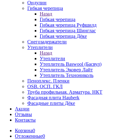
Ондулин
Гибкая черепица
Назад
Гибкая черепица
Гибкая черепица Руфшилд
Гибкая черепица Шинглас
Гибкая черепица Дёке
Снегозадержатели
Утеплители
Назад
Утеплители
Утеплитель Baswool (Басвул)
Утеплитель Эковер Лайт
Утеплитель Технониколь
Пеноплекс. Пленки
OSB. ОСП. ГКЛ
Труба профильная. Арматура. НКТ
Фасадная плита Hauberk
Фасадные плиты Дёке
Акции
Отзывы
Контакты
Корзина
0
Отложенные
0